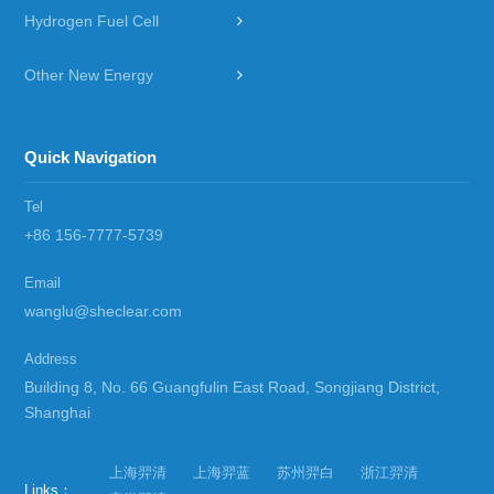
Hydrogen Fuel Cell
Other New Energy
Quick Navigation
Tel
+86 156-7777-5739
Email
wanglu@sheclear.com
Address
Building 8, No. 66 Guangfulin East Road, Songjiang District,
Shanghai
上海羿清
上海羿蓝
苏州羿白
浙江羿清
Links：