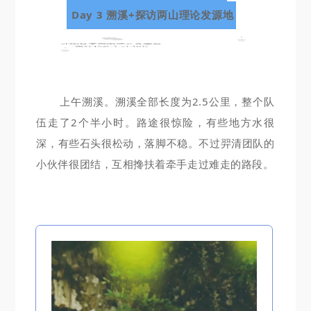
Day 3 溯溪+探访两山理论发源地
上午溯溪。溯溪全部长度为2.5公里，整个队
伍走了2个半小时。路途很惊险，有些地方水很
深，有些石头很松动，落脚不稳。不过羿清团队的
小伙伴很团结，互相搀扶着牵手走过难走的路段。