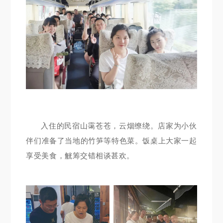
入住的民宿山霭苍苍，云烟缭绕。
店家为小伙
伴们准备了当地的竹笋等特色菜。
饭桌上大家一起
享受美食，觥筹交错相谈甚欢。