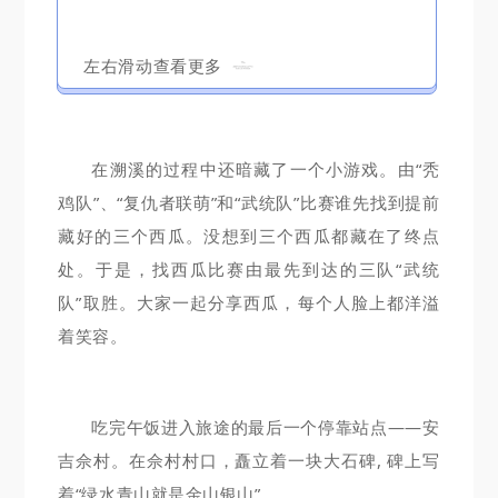
左右滑动查看更多
在溯溪的过程中还暗藏了一个小游戏。由“秃
鸡队”、“复仇者联萌”和“武统队”比赛谁先找到提前
藏好的三个西瓜。没想到三个西瓜都藏在了终点
处。于是，找西瓜比赛由最先到达的三队“武统
队”取胜。大家一起分享西瓜，每个人脸上都洋溢
着笑容。
吃完午饭进入旅途的最后一个停靠站点——安
吉佘村。在佘村村口，矗立着一块大石碑, 碑上写
着“绿水青山就是金山银山”。