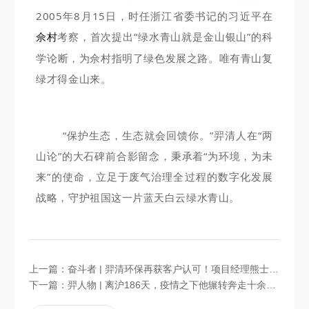
2005年8月15日，时任浙江省委书记的习近平在
考察，首次提出“绿水青山就是金山银山”的科
佘村
学论断，为佘村指明了绿色发展之路。唯有青山复
绿才得金山来。
“保护生态，生态就会回馈你。”羿清人在“两
山论”的大石碑前合影留念，秉承着“为环境，为未
来”的使命，立足于废气治理全过程的数字化发展
战略，守护祖国这一片蓝天白云绿水青山。
上一篇：
奋斗者 | 羿清环保再获客户认可！项目经理熊士良获中国成达表彰授奖
下一篇：
羿人物 | 离沪186天，疫情之下他辗转奔走十余个项目现场