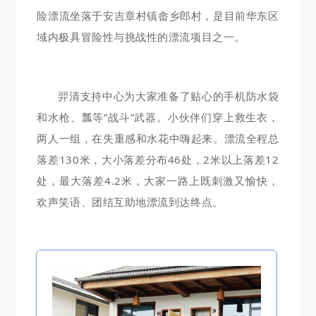
险漂流坐落于安吉章村镇畲乡郎村，是目前华东区
域内极具冒险性与挑战性的漂流项目之一。
羿清支持中心为大家准备了贴心的手机防水袋
和水枪、瓢等“战斗”武器。小伙伴们穿上救生衣，
两人一组，在失重感和水花中嗨起来。漂流全程总
落差130米，大小落差分布46处，2米以上落差12
处，最大落差4.2米，大家一路上既刺激又愉快，
欢声笑语、团结互助地漂流到达终点。